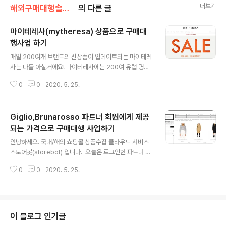
더보기
해외구매대행솔루션
의 다른 글
마이테레사(mytheresa) 상품으로 구매대
행사업 하기
글 내용
매일 200여개 브랜드의 신상품이 업데이트되는 마이테레
사는 다들 아실거에요! 마이테레사에는 200여 유럽 명품
디자이너 제품이 있고 새로운 브랜드의 상품도 매일매일
0
0
2020. 5. 25.
업데이트되는 쇼핑몰로 정품만 유통하는 사이트로 안심하
고 사업이 가능하죠. 그리고 FTA 혜택도 받아볼수 있네요
^^ ​ ​ 구매대행해서 상품을 판매하려면 우선 내 쇼핑몰에 상
Giglio,Brunarosso 파트너 회원에게 제공
품을 등록해야하죠. 마이테레사에는 수십만개의 상품이 있
는데, 이 상품을 언제 다 가져와서 등록하죠? 상품 10개정
되는 가격으로 구매대행 사업하기
글 내용
도 등록 후 모습. ​ 하지만!! 좌절하지마세요~ 스토어봇이 있
안녕하세요. 국내/해외 쇼핑몰 상품수집 클라우드 서비스
잖아요. 좌절금지^^ ​ 스토어봇은 수많은 상품을 수집해서
스토어봇(storebot) 입니다. ​ 오늘은 로그인한 파트너 회
내 쇼핑몰에 등록까지 해주거든요. 그것도 매일 신상품, 업
원에게 할인을 제공해주는 해외 명품쇼핑몰 상품을 확인해
데이트상품, 재고까지 신경안써도 모두 다 해줍니다. ​ 해외
0
0
2020. 5. 25.
보도록 하겠습니다. ​ [Giglio] 로그인 전 - 할인 없음 로그
구매대행 쇼핑몰사업을 위한 ..
인 후 ​ 로그인시 Giglio는 약 15~20% 할인을 해줍니다. ​ ​
[Bruna rosso] 로그인 전 ​ 로그인 후 ​ 로그인시 Bruna r
osso는 약 15% 할인을 해줍니다. ​위 두 사이트 모두 로그
인된 파트너에게 할인된 좋은 가격으로 상품을 제공하고
이 블로그 인기글
있습니다. 스토어봇은 파트너 로그인 계정만 있으면 로그