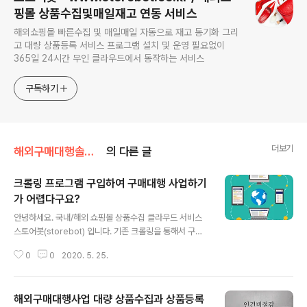
핑몰 상품수집및매일재고 연동 서비스
해외쇼핑몰 빠른수집 및 매일매일 자동으로 재고 동기화 그리
고 대량 상품등록 서비스 프로그램 설치 및 운영 필요없이
365일 24시간 무인 클라우드에서 동작하는 서비스
구독하기
더보기
해외구매대행솔루션
의 다른 글
크롤링 프로그램 구입하여 구매대행 사업하기
가 어렵다구요?
글 내용
안녕하세요. 국내/해외 쇼핑몰 상품수집 클라우드 서비스
스토어봇(storebot) 입니다. 기존 크롤링을 통해서 구매
대행 사업을 하시다가 문의주시는 분들이 많으신데요 스토
0
0
2020. 5. 25.
어봇이 아닌 다른 크롤링을 통해서 구매대행 사업시 어려
운 부분을 설명드리려고 합니다. ​ 1. 빈번히 바뀌는 명품 사
이트 수집하시는 해외 명품사이트가 개편할때마다 프로그
해외구매대행사업 대량 상품수집과 상품등록
램을 수정의뢰하시느라 번거로우셨죠? 스토어봇은 수집하
글 내용