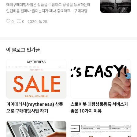
는 사이트가 개편되었는지를 매일 모니터링을 통해 확인
해외구매대행사업은 상품을 수집하고 상품을 등록하는데
후 빠르게 업데이트하여 번거롭고 오래걸리는 작업을 쉽고
인건비를 얼마나 줄이는지가 꽤나 중요하죠. ​ ​ 구매대행하
빠르게 진행해 드립니다. ​ ​ 2. 크롤링 프로그램을 통해서 수
려는 상품 수가 몇 천, 몇 만 때에따라서는 몇 십만개를 다
집하다가 막히는 경우 해외 명품 사이트는 DDOS 방어, IP
0
0
2020. 5. 25.
루는 경우도 있죠. ​ 상품 수만 봐도 인력만으로는 절대 불가
차단, 트래픽 차단등 여러 수집방지 솔루션을 도입하고 있
능해 보입니다. ​ ​ 스토어봇에서는 대량으로 구매대행사업
습니다. 기존에 사용하시는 프로그..
에 적합한 클라우드 방식의 크롤링 수집과 카페24, 고도
몰, 스마트스토어, 쿠팡 등 상품등록을 할 수 있도록 기능
및 API를 제공하고 있으며 원하는 형태의 데이터로 가공도
이 블로그 인기글
지원해드리고 있습니다. ​ 해외구매대행 쇼핑몰사업을 위한
국내최초 클라우드 방식 스토어봇 클라우드가 365일 24
시간 해외쇼핑몰의 상품을 수집하여 내 스토어에 상품/재
고/옵션 정보를 빠르게 업데이트 해드립니다. 스토어봇(htt
p://www.storeb..
마이테레사(mytheresa) 상품
스토어봇 대량상품등록 서비스가
으로 구매대행사업 하기
좋은 10가지 이유